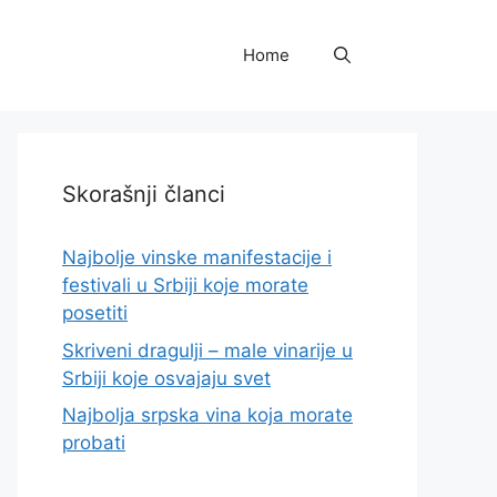
Home
Skorašnji članci
Najbolje vinske manifestacije i
festivali u Srbiji koje morate
posetiti
Skriveni dragulji – male vinarije u
Srbiji koje osvajaju svet
Najbolja srpska vina koja morate
probati