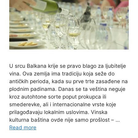
U srcu Balkana krije se pravo blago za ljubitelje
vina. Ova zemlja ima tradiciju koja seže do
antičkih perioda, kada su prve trte zasađene na
plodnim padinama. Danas se ta veština neguje
kroz autohtone sorte poput prokupca ili
smederevke, ali i internacionalne vrste koje
prilagođavaju lokalnim uslovima. Vinska
kulturna baština ovde nije samo prošlost – …
Read more