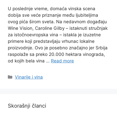
U poslednje vreme, domaća vinska scena
dobija sve veće priznanje među ljubiteljima
ovog pića širom sveta. Na nedavnom događaju
Wine Vision, Caroline Gilby – istaknuti stručnjak
za istočnoevropska vina – istakla je izuzetne
primere koji predstavljaju vrhunac lokalne
proizvodnje. Ovo je posebno značajno jer Srbija
raspolaže sa preko 20.000 hektara vinograda,
od kojih bela vina …
Read more
Categories
Vinarije i vina
Skorašnji članci