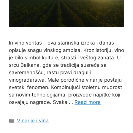
In vino veritas – ova starinska izreka i danas
opisuje snagu vinskog ambisa. Kroz istoriju, vino
je bilo simbol kulture, strasti i veštog zanata. U
srcu Balkana, gde se tradicija susreće sa
savremenošću, rastu pravi dragulji
vinogradarstva. Male porodične vinarije postaju
svetski fenomen. Kombinujući stoletnu mudrost
sa novim tehnologijama, proizvode napitke koji
osvajaju nagrade. Svaka …
Read more
Categories
Vinarije i vina