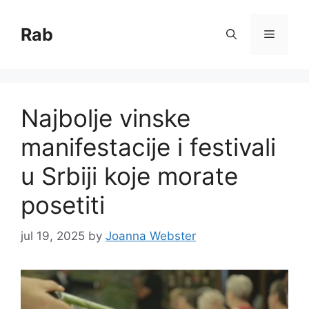
Skip
to
Rab
Menu
content
Najbolje vinske
manifestacije i festivali
u Srbiji koje morate
posetiti
jul 19, 2025
by
Joanna Webster